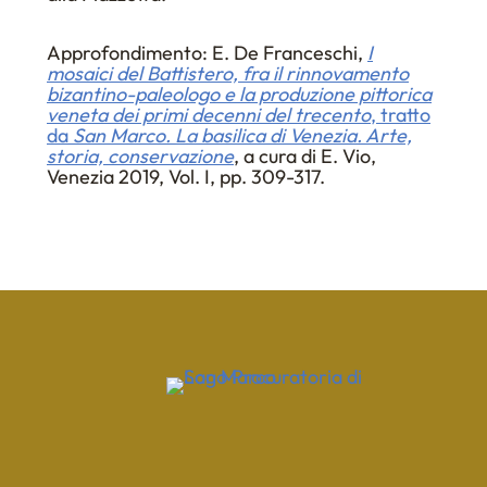
Approfondimento: E. De Franceschi,
I
mosaici del Battistero, fra il rinnovamento
bizantino-paleologo e la produzione pittorica
veneta dei primi decenni del trecento
, tratto
da
San Marco. La basilica di Venezia. Arte,
storia, conservazione
, a cura di E. Vio,
Venezia 2019, Vol. I, pp. 309-317.