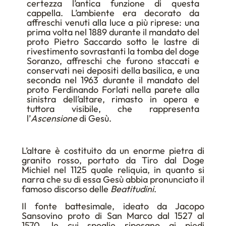
certezza l’antica funzione di questa
cappella. L’ambiente era decorato da
affreschi venuti alla luce a più riprese: una
prima volta nel 1889 durante il mandato del
proto Pietro Saccardo sotto le lastre di
rivestimento sovrastanti la tomba del doge
Soranzo, affreschi che furono staccati e
conservati nei depositi della basilica, e una
seconda nel 1963 durante il mandato del
proto Ferdinando Forlati nella parete alla
sinistra dell’altare, rimasto in opera e
tuttora visibile, che rappresenta
l’
Ascensione
di Gesù.
L’altare è costituito da un enorme pietra di
granito rosso, portato da Tiro dal Doge
Michiel nel 1125 quale reliquia, in quanto si
narra che su di essa Gesù abbia pronunciato il
famoso discorso delle
Beatitudini
.
Il fonte battesimale, ideato da Jacopo
Sansovino proto di San Marco dal 1527 al
1570, le cui spoglie riposano ai piedi