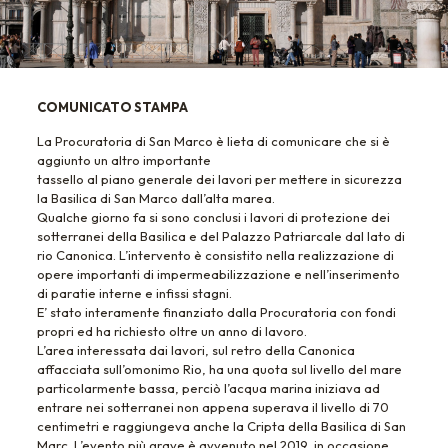
COMUNICATO STAMPA
La Procuratoria di San Marco è lieta di comunicare che si è
aggiunto un altro importante
tassello al piano generale dei lavori per mettere in sicurezza
la Basilica di San Marco dall’alta marea.
Qualche giorno fa si sono conclusi i lavori di protezione dei
sotterranei della Basilica e del Palazzo Patriarcale dal lato di
rio Canonica. L’intervento è consistito nella realizzazione di
opere importanti di impermeabilizzazione e nell’inserimento
di paratie interne e infissi stagni.
E’ stato interamente finanziato dalla Procuratoria con fondi
propri ed ha richiesto oltre un anno di lavoro.
L’area interessata dai lavori, suI retro della Canonica
affacciata sull’omonimo Rio, ha una quota sul livello del mare
particolarmente bassa, perciò l’acqua marina iniziava ad
entrare nei sotterranei non appena superava il livello di 70
centimetri e raggiungeva anche la Cripta della Basilica di San
Marc. L’evento più grave è avvenuto nel 2019, in occasione